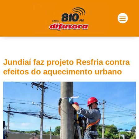
Tag:
aquecimento
Jundiaí faz projeto Resfria contra
efeitos do aquecimento urbano