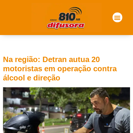
Tag:
bragança
Na região: Detran autua 20
motoristas em operação contra
álcool e direção