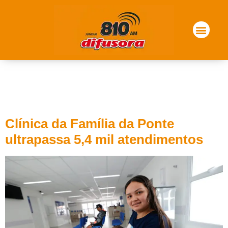
Tag:
Clínica da Família
Ponte São João
Clínica da Família da Ponte
ultrapassa 5,4 mil atendimentos