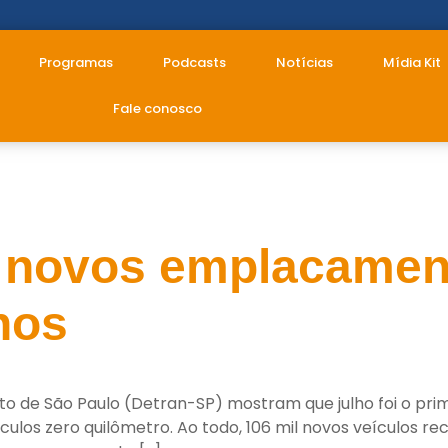
Programas
Podcasts
Notícias
Mídia Kit
Fale conosco
camento
 novos emplacament
nos
o de São Paulo (Detran-SP) mostram que julho foi o pri
los zero quilômetro. Ao todo, 106 mil novos veículos r