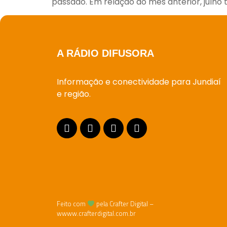
passado. Em relação ao mês anterior, julho
A RÁDIO DIFUSORA
Informação e conectividade para Jundiaí
e região.
Feito com
pela Crafter Digital –
wwww.crafterdigital.com.br