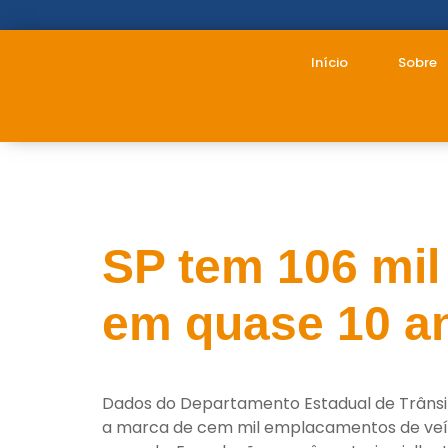
Início
Sobre
Tag:
empla
SP tem 106 mil
em quase 10 a
Dados do Departamento Estadual de Trânsit
a marca de cem mil emplacamentos de veícu