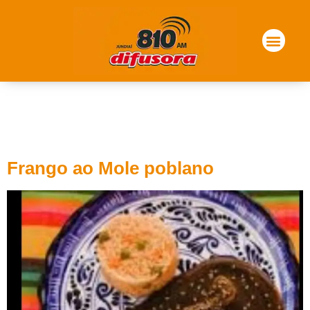
Tag:
frango ao mole
poblano
Frango ao Mole poblano