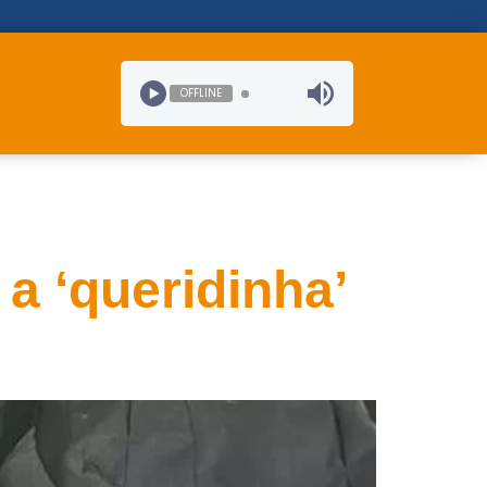
OFFLINE
a ‘queridinha’