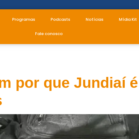
Programas
Podcasts
Notícias
Mídia Kit
Fale conosco
s
m por que Jundiaí é 
s