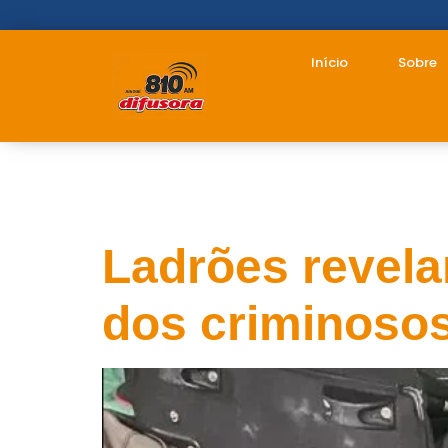
Início
Sobre
Tag:
ladrõe
Ladrões revela
dos criminoso