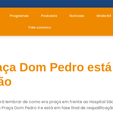
Programas
Podcasts
Notícias
Mídia Kit
Fale conosco
Dom Pedro
aça Dom Pedro está 
ão
rá lembrar de como era praça em frente ao Hospital Sã
Praça Dom Pedro II e está em fase final de requalificaçã