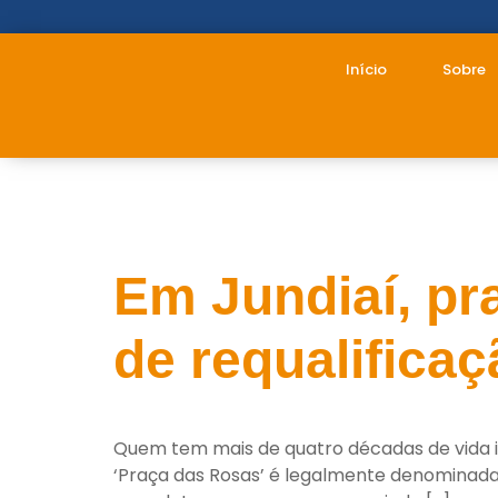
Início
Sobre
Tag:
praça 
Em Jundiaí, pr
de requalificaç
Quem tem mais de quatro décadas de vida i
‘Praça das Rosas’ é legalmente denominada 