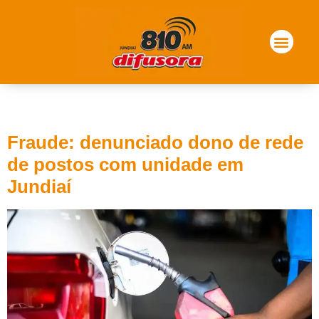
Tag:
receita
Fraude: denunciado dono de rede
de postos com unidade em
Jundiaí