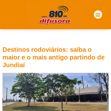
Tag:
rodoviaria
Destinos rodoviários: saiba o
maior e o mais antigo partindo de
Jundiaí