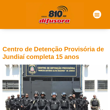
Tag:
sap
Centro de Detenção Provisória de
Jundiaí completa 15 anos