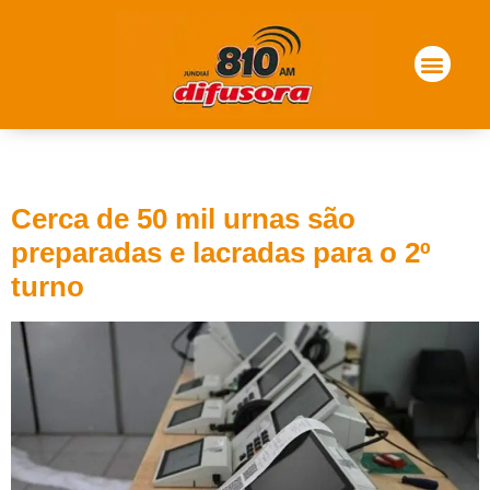
Tag:
urnas
Cerca de 50 mil urnas são
preparadas e lacradas para o 2º
turno