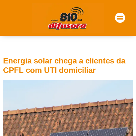
Tag:
UTI domiciliar
Energia solar chega a clientes da
CPFL com UTI domiciliar