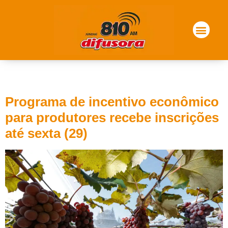
Tag:
uva
Programa de incentivo econômico
para produtores recebe inscrições
até sexta (29)