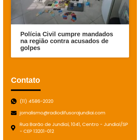
Polícia Civil cumpre mandados
na região contra acusados de
golpes
Contato
(11) 4586-2020
jornalismo@radiodifusorajundiai.com
Rua Barão de Jundiaí, 1041, Centro - Jundiaí/SP
- CEP 13201-012