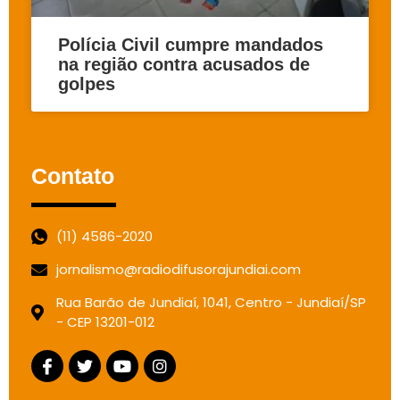
Polícia Civil cumpre mandados
na região contra acusados de
golpes
Contato
(11) 4586-2020
jornalismo@radiodifusorajundiai.com
Rua Barão de Jundiaí, 1041, Centro - Jundiaí/SP
- CEP 13201-012