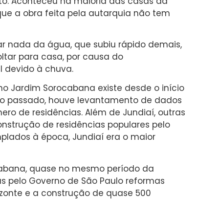
to. Aconteceu na maioria das casas da
que a obra feita pela autarquia não tem
r nada da água, que subiu rápido demais,
tar para casa, por causa do
 devido à chuva.
no Jardim Sorocabana existe desde o início
no passado, houve levantamento de dados
ero de residências. Além de Jundiaí, outras
nstrução de residências populares pelo
plados à época, Jundiaí era o maior
abana, quase no mesmo período da
s pelo Governo de São Paulo reformas
izonte e a construção de quase 500