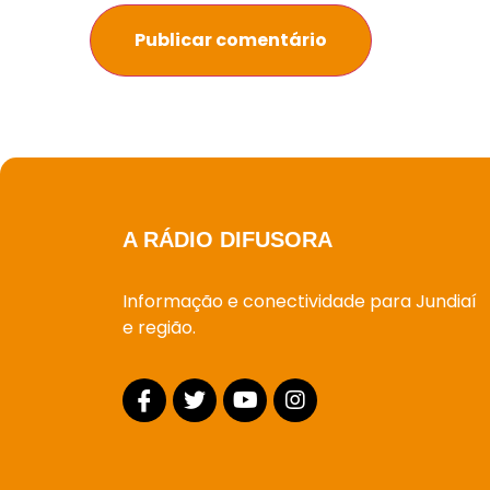
A RÁDIO DIFUSORA
Informação e conectividade para Jundiaí
e região.