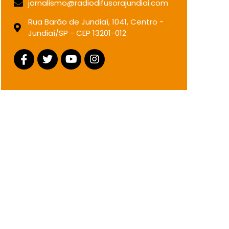
jornalismo@radiodifusorajundiai.com
Rua Barão de Jundiaí, 1041, Centro -
Jundiaí/SP - CEP 13201-012