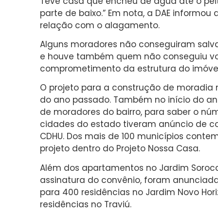
Teve casa que encheu de água até o pei
parte de baixo.” Em nota, a DAE informou 
relação com o alagamento.
Alguns moradores não conseguiram salva
e houve também quem não conseguiu vol
comprometimento da estrutura do imóvel
O projeto para a construção de moradia 
do ano passado. Também no início do a
de moradores do bairro, para saber o núm
cidades do estado tiveram anúncio de co
CDHU. Dos mais de 100 municípios contem
projeto dentro do Projeto Nossa Casa.
Além dos apartamentos no Jardim Soroc
assinatura do convênio, foram anunciada
para 400 residências no Jardim Novo Hor
residências no Traviú.