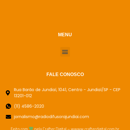
MENU
FALE CONOSCO
Rua Barão de Jundiaí, 1041, Centro - Jundiaí/SP - CEP
13201-012
(11) 4586-2020
jornalismo@radiodifusorajundiai.com
Feito com
pela Crafter Digital – wwww.crafterdigital.com.br