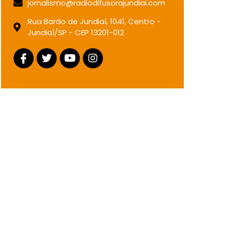
jornalismo@radiodifusorajundiai.com
Rua Barão de Jundiaí, 1041, Centro -
Jundiaí/SP - CEP 13201-012