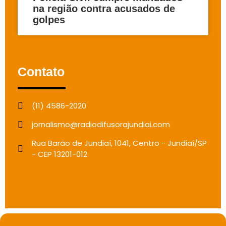
na região contra acusados de
golpes
Contato
(11) 4586-2020
jornalismo@radiodifusorajundiai.com
Rua Barão de Jundiaí, 1041, Centro - Jundiaí/SP
- CEP 13201-012