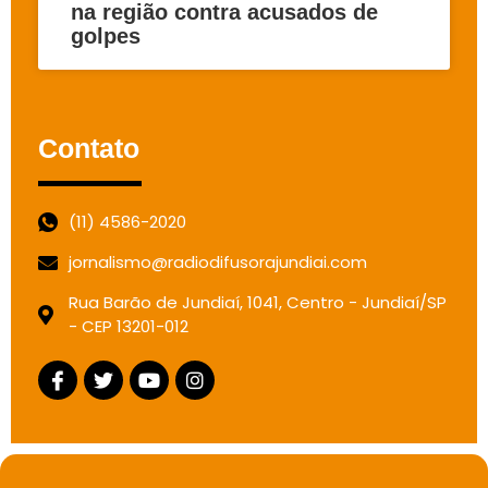
na região contra acusados de
golpes
Contato
(11) 4586-2020
jornalismo@radiodifusorajundiai.com
Rua Barão de Jundiaí, 1041, Centro - Jundiaí/SP
- CEP 13201-012