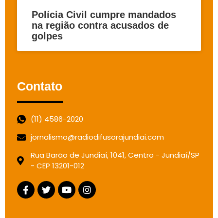
Polícia Civil cumpre mandados
na região contra acusados de
golpes
Contato
(11) 4586-2020
jornalismo@radiodifusorajundiai.com
Rua Barão de Jundiaí, 1041, Centro - Jundiaí/SP
- CEP 13201-012