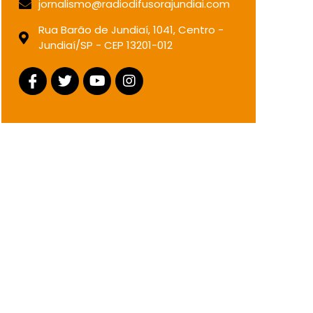
jornalismo@radiodifusorajundiai.com
Rua Barão de Jundiaí, 1041, Centro -
Jundiaí/SP - CEP 13201-012