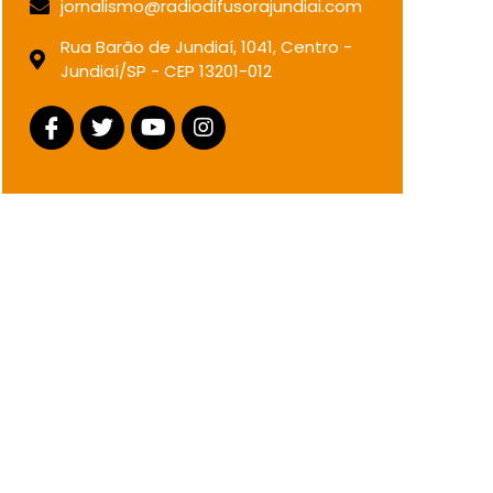
jornalismo@radiodifusorajundiai.com
Rua Barão de Jundiaí, 1041, Centro -
Jundiaí/SP - CEP 13201-012