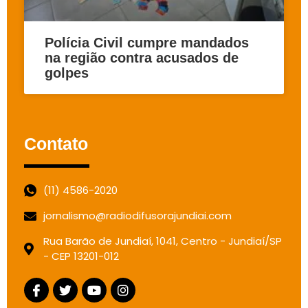
Polícia Civil cumpre mandados
na região contra acusados de
golpes
Contato
(11) 4586-2020
jornalismo@radiodifusorajundiai.com
Rua Barão de Jundiaí, 1041, Centro - Jundiaí/SP
- CEP 13201-012