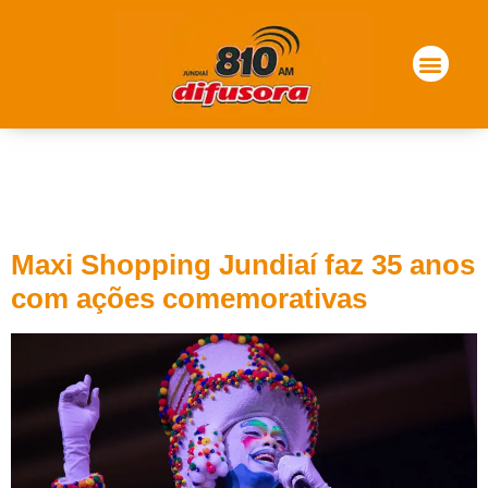
Dia:
22 de outubro de
2024
Maxi Shopping Jundiaí faz 35 anos
com ações comemorativas