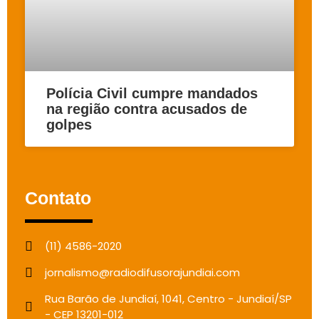
Polícia Civil cumpre mandados
na região contra acusados de
golpes
Contato
(11) 4586-2020
jornalismo@radiodifusorajundiai.com
Rua Barão de Jundiaí, 1041, Centro - Jundiaí/SP
- CEP 13201-012