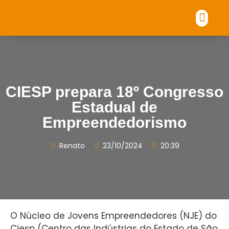
Fale conosco
CIESP prepara 18º Congresso
Estadual de
Empreendedorismo
Renato
23/10/2024
20:39
O Núcleo de Jovens Empreendedores (NJE) do
Ciesp (Centro das Indústrias do Estado de São