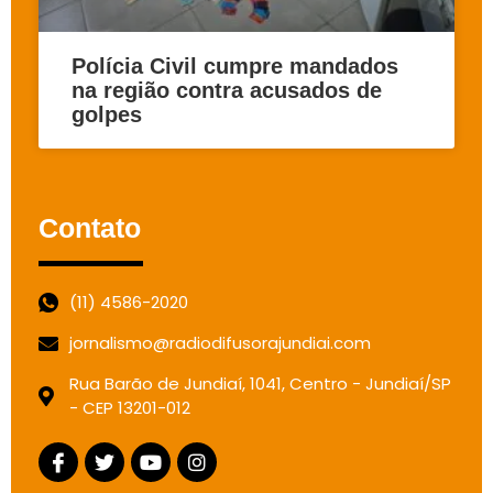
Polícia Civil cumpre mandados
na região contra acusados de
golpes
Contato
(11) 4586-2020
jornalismo@radiodifusorajundiai.com
Rua Barão de Jundiaí, 1041, Centro - Jundiaí/SP
- CEP 13201-012