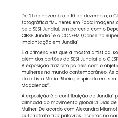
De 21 de novembro a 10 de dezembro, o CI
fotográfica “Mulheres em Foco: Imagens 
pelo SESI Jundiaí, em parceria com o De
CIESP Jundiaí e o CONFEM (Conselho Supe
implantação em Jundiaí.
É a primeira vez que a mostra artística, s
além dos portões do SESI Jundiaí e o CIESP
A exposição traz oito painéis com o objeti
mulheres no mundo contemporâneo. As ob
da artista Maria Ribeiro, inspirado em se
Madalenas”.
A exposição é a contribuição de Jundiaí 
alinhada ao movimento global 21 Dias de 
Mulher. De acordo com Alexandra Miamoto,
autorretrato traz palavras inscritas no c