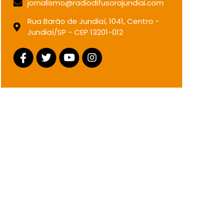
jornalismo@radiodifusorajundiai.com
Rua Barão de Jundiaí, 1041, Centro -
Jundiaí/SP - CEP 13201-012