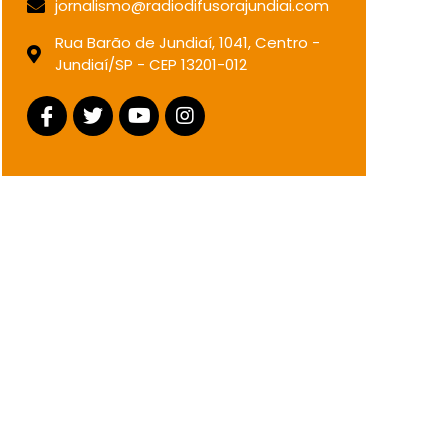
jornalismo@radiodifusorajundiai.com
Rua Barão de Jundiaí, 1041, Centro -
Jundiaí/SP - CEP 13201-012