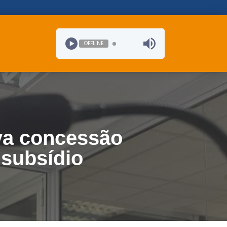
OFFLINE
va concessão
 subsídio