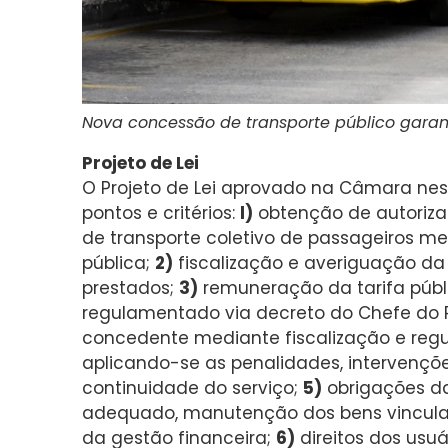
Nova concessão de transporte público garant
Projeto de Lei
O Projeto de Lei aprovado na Câmara nesta
pontos e critérios:
l)
obtenção de autorizaç
de transporte coletivo de passageiros me
pública;
2)
fiscalização e averiguação da
prestados;
3)
remuneração da tarifa públi
regulamentado via decreto do Chefe do 
concedente mediante fiscalização e regu
aplicando-se as penalidades, intervençõ
continuidade do serviço;
5)
obrigações da
adequado, manutenção dos bens vinculad
da gestão financeira;
6)
direitos dos usu