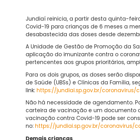
Jundiaí reinicia, a partir desta quinta-fe
Covid-19 para crianças de 6 meses a men
desabastecida das doses desde dezembr
A Unidade de Gestão de Promoção da S
aplicação do imunizante contra o coronav
pertencentes aos grupos prioritários, am
Para os dois grupos, as doses serão disp
de Saúde (UBSs) e Clínicas da Família, s
link:
https://jundiai.sp.gov.br/coronaviru
Não há necessidade de agendamento. Par
carteira de vacinação e um documento com
vacinação contra Covid-19 pode ser con
no:
https://jundiai.sp.gov.br/coronavirus
Demais crianças