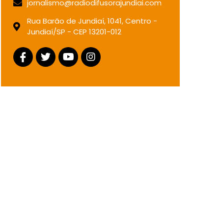
jornalismo@radiodifusorajundiai.com
Rua Barão de Jundiaí, 1041, Centro -
Jundiaí/SP - CEP 13201-012