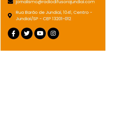
jornalismo@radiodifusorajundiai.com
Rua Barão de Jundiaí, 1041, Centro -
Jundiaí/SP - CEP 13201-012