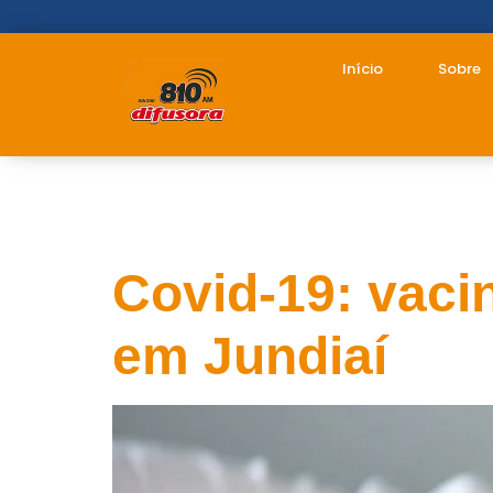
Início
Sobre
Tag:
vacina
Covid-19: vaci
em Jundiaí