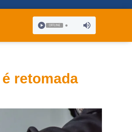
OFFLINE
as
s é retomada