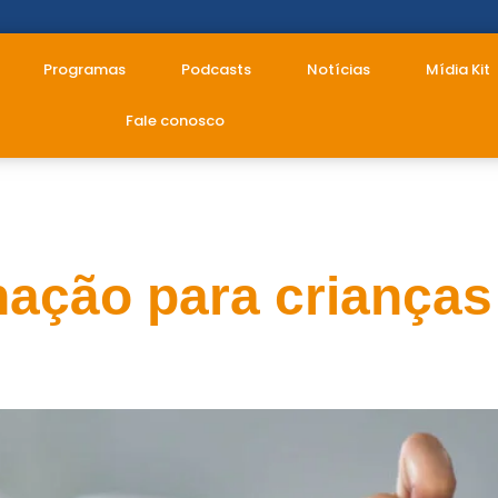
Programas
Podcasts
Notícias
Mídia Kit
Fale conosco
ção para crianç
nação para criança