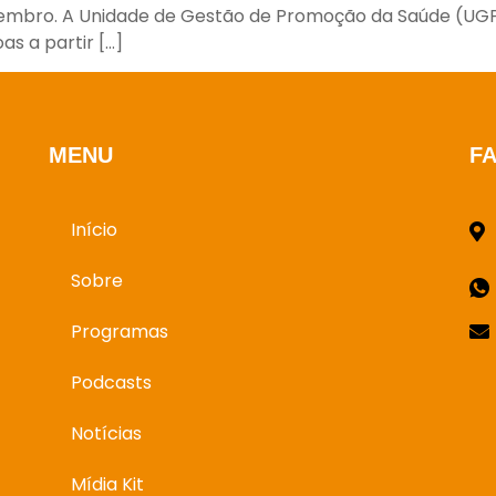
zembro. A Unidade de Gestão de Promoção da Saúde (U
s a partir […]
MENU
F
Início
Sobre
Programas
Podcasts
Notícias
Mídia Kit