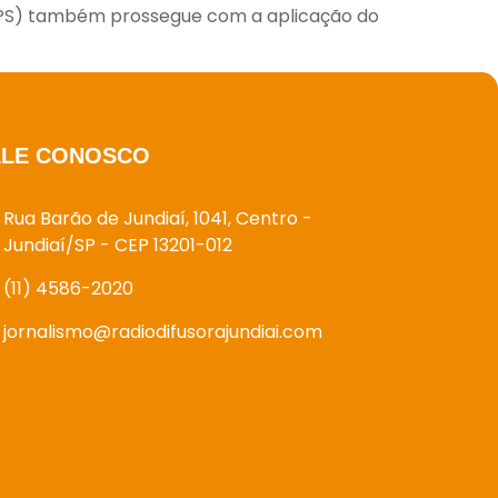
GPS) também prossegue com a aplicação do
ALE CONOSCO
Rua Barão de Jundiaí, 1041, Centro -
Jundiaí/SP - CEP 13201-012
(11) 4586-2020
jornalismo@radiodifusorajundiai.com