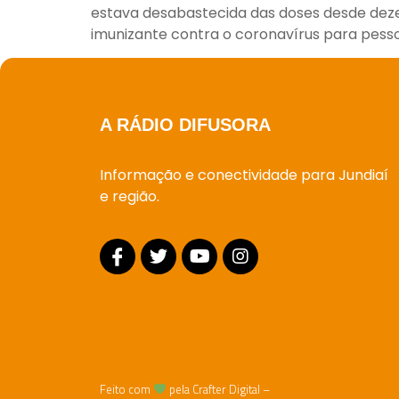
estava desabastecida das doses desde de
imunizante contra o coronavírus para pessoa
A RÁDIO DIFUSORA
Informação e conectividade para Jundiaí
e região.
Feito com
pela Crafter Digital –